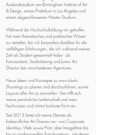
Auslandsstudium am Birmingham Institute of Art
& Design, einem Praktikum in Los Angeles und
einem abgeschlossenen Master Studium.
Während die Hochschulbildung mir geholfen
hat mein theoretisches und praktisches Wissen
zu vertiefen, bin ich besonders dankbar für die
vielfältigen Erfahrungen, die ich während meiner
Zeit als Student gesammelt habe - als
Fotoassistent, Studioleitung und Junior Art
Director bei verschiedenen Agenturen.
Neue Ideen und Konzepte zu entwickeln,
Shootings zu planen und durchzuführen, sowie
Layouts aller Art zu entwerfen - hier trifft sich
meine persönliche Leidenschaft und mein
Fachwissen und nimmt konkrete Form an.
Seit 2013 biete ich meine Dienste als
freiberuflicher Art Director an - von Corporate
Identities, Web sowie Print, über Imagefilme bis
hin zu professionellen Fotoshootings -, mit denen