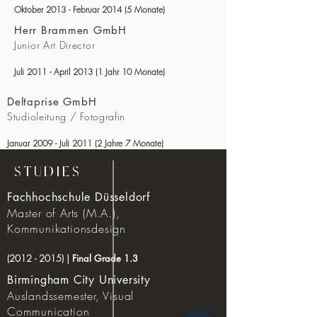
Okto
ber 2013 - Februa
r 2014 (5 Monat
e)
Herr Brammen GmbH
Junior Art Director ​
J
uli 2011 - April 2013 (1 Jahr 10 Monate)
Deltaprise GmbH
Studioleitung / Fotografin ​
Januar 2009 - Juli 2011 (2 Jahre 7 Monate)
Net:X
STUDIES
Internship Graphic Design
Fachhochschule Düsseldorf
Juni 2008 - August 2008 (3 Monate)
Master of Arts (M.A.),
Kommunikationsdesign
(2012 - 2015)
|
Final Grade 1.3
Birmingham City University
Auslandssemester, Visual
Communication